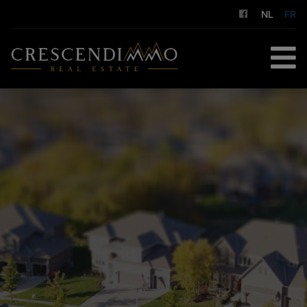
NL
FR
ACCUEIL
À ACHETER
À LOUER
GESTION LOCATIVE
NOS SERVICES
A PROPOS DE NOUS
CONTACT
ESTIMATION GRATUITE