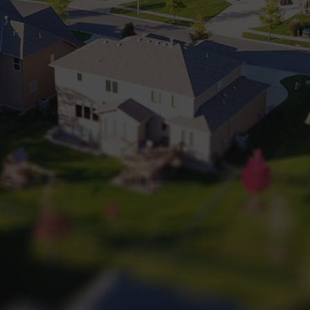
+32 (0) 2 660 50 50
Bruxelles Sud
Waterloo
Sambreville
NL
FR