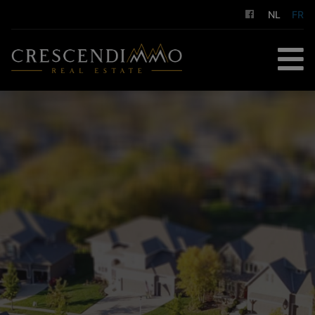
NL
FR
ACCUEIL
À ACHETER
À LOUER
GESTION LOCATIVE
NOS SERVICES
A PROPOS DE NOUS
CONTACT
ESTIMATION GRATUITE