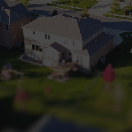
+32 (0) 2 660 50 50
Bruxelles Sud
Waterloo
Sambreville
NL
FR