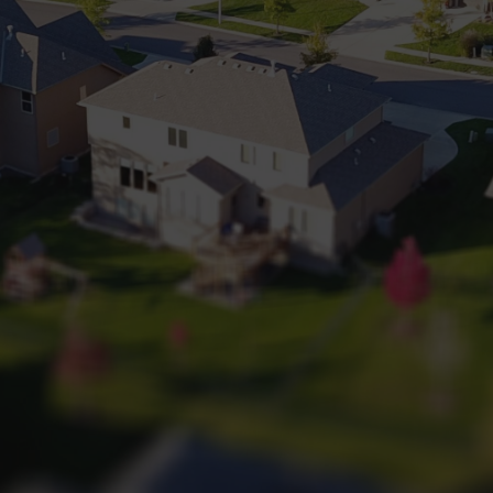
+32 (0) 2 660 50 50
Bruxelles Sud
Waterloo
Sambreville
NL
FR