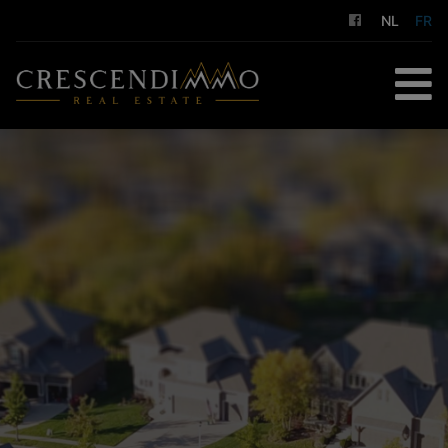
NL
FR
ACCUEIL
À ACHETER
À LOUER
GESTION LOCATIVE
NOS SERVICES
A PROPOS DE NOUS
CONTACT
ESTIMATION GRATUITE