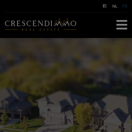
NL
FR
ACCUEIL
À ACHETER
À LOUER
GESTION LOCATIVE
NOS SERVICES
A PROPOS DE NOUS
CONTACT
ESTIMATION GRATUITE