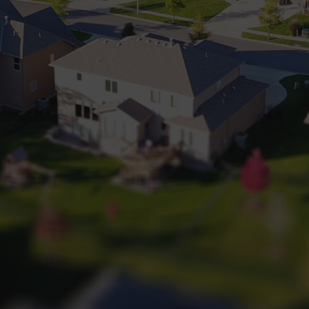
+32 (0) 2 660 50 50
Bruxelles Sud
Waterloo
Sambreville
NL
FR