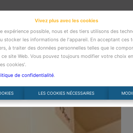
Vivez plus avec les cookies
re expérience possible, nous et des tiers utilisons des techn
 stocker les informations de l'appareil. En acceptant ces 
tiers, à traiter des données personnelles telles que le comp
ur ce site Web. Vous pouvez toujours modifier votre choix e
es cookies'.
itique de confidentialité
.
€ 199.000
de ± 43m² en bon état
OOKIES
LES COOKIES NÉCESSAIRES
MODI