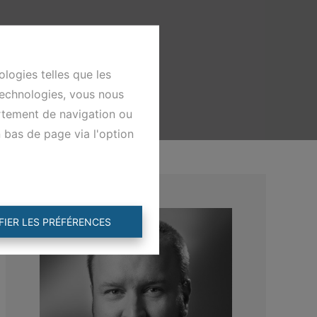
ologies telles que les
technologies, vous nous
ortement de navigation ou
n bas de page via l'option
FIER LES PRÉFÉRENCES