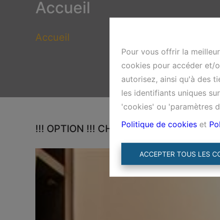
Accueil
Accueil
Pour vous offrir la meilleu
cookies pour accéder et/ou
autorisez, ainsi qu'à des 
les identifiants uniques s
'cookies' ou 'paramètres d
Politique de cookies
et
Pol
!!! OPTION !!! CHURCHILL - joli studio 
ACCEPTER TOUS LES C