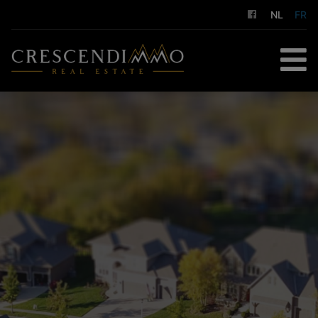
NL
FR
ACCUEIL
À ACHETER
À LOUER
GESTION LOCATIVE
NOS SERVICES
A PROPOS DE NOUS
CONTACT
ESTIMATION GRATUITE