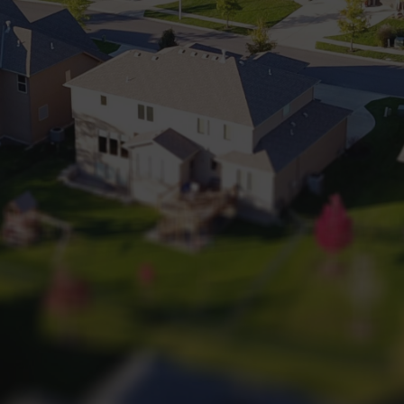
+32 (0) 2 660 50 50
Bruxelles Sud
Waterloo
Sambreville
NL
FR