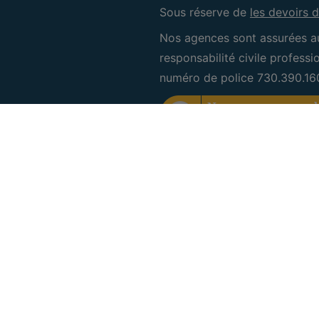
Sous réserve de
les devoirs d
Nos agences sont assurées a
responsabilité civile profess
numéro de police 730.390.16
CRE Bruxelles Sud
IPI 505.601
Rue des Deux Chaussées 6
1160 Auderghem
+32 (0) 2 660 50 50