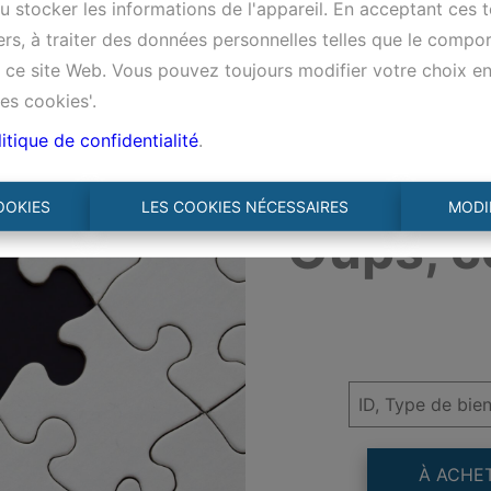
 stocker les informations de l'appareil. En acceptant ces 
tiers, à traiter des données personnelles telles que le comp
ur ce site Web. Vous pouvez toujours modifier votre choix e
es cookies'.
itique de confidentialité
.
OOKIES
LES COOKIES NÉCESSAIRES
MODI
Oups, c
À ACHE