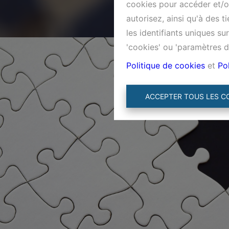
cookies pour accéder et/ou
autorisez, ainsi qu'à des 
les identifiants uniques s
'cookies' ou 'paramètres d
Politique de cookies
et
Pol
ACCEPTER TOUS LES C