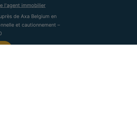
e l'agent immobilier
uprès de Axa Belgium en
ionnelle et cautionnement –
0
CRE Waterloo
CRE Sam
IPI 505.601
IPI 505.0
Rue Coleau 104
Rue Victo
1410 Waterloo
5060 Tam
+32 (0) 2 660 50 50
071/18.34