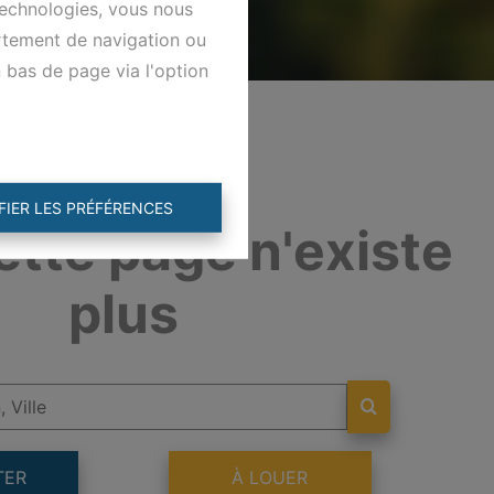
technologies, vous nous
ortement de navigation ou
n bas de page via l'option
FIER LES PRÉFÉRENCES
ette page n'existe
plus
TER
À LOUER