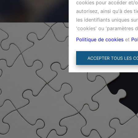
cookies pour accéder et/ou
autorisez, ainsi qu'à des 
les identifiants uniques s
'cookies' ou 'paramètres d
Politique de cookies
et
Pol
ACCEPTER TOUS LES C