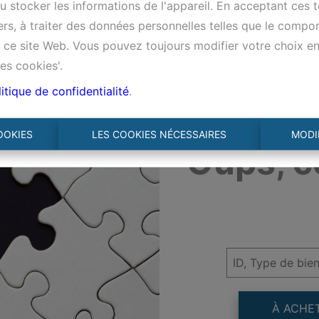
 stocker les informations de l'appareil. En acceptant ces 
tiers, à traiter des données personnelles telles que le comp
ur ce site Web. Vous pouvez toujours modifier votre choix e
es cookies'.
itique de confidentialité
.
OOKIES
LES COOKIES NÉCESSAIRES
MODI
Oups, c
À ACHE