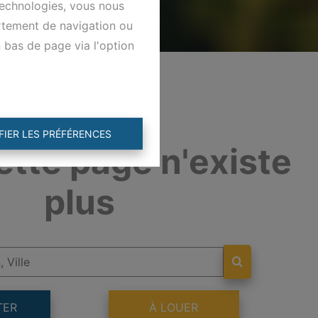
technologies, vous nous
ortement de navigation ou
n bas de page via l'option
FIER LES PRÉFÉRENCES
ette page n'existe
plus
TER
À LOUER