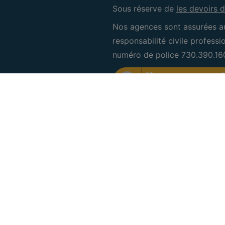
Sous réserve de
les devoirs d
Nos agences sont assurées a
responsabilité civile profess
numéro de police 730.390.16
CRE Bruxelles Sud
IPI 505.601
Rue des Deux Chaussées 6
1160 Auderghem
+32 (0) 2 660 50 50