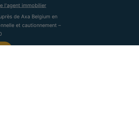
e l'agent immobilier
uprès de Axa Belgium en
ionnelle et cautionnement –
0
CRE Waterloo
CRE Sam
IPI 505.601
IPI 505.0
Rue Coleau 104
Rue Victo
1410 Waterloo
5060 Tam
+32 (0) 2 660 50 50
071/18.34