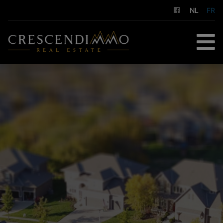
NL
FR
ACCUEIL
À ACHETER
À LOUER
GESTION LOCATIVE
NOS SERVICES
A PROPOS DE NOUS
CONTACT
ESTIMATION GRATUITE