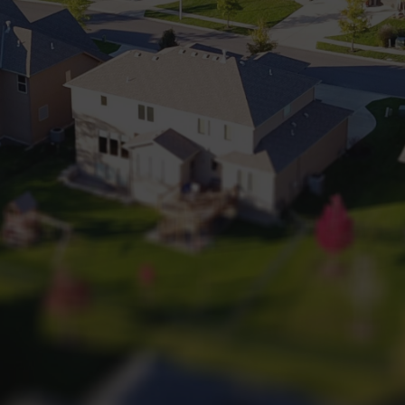
+32 (0) 2 660 50 50
Bruxelles Sud
Waterloo
Sambreville
NL
FR