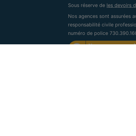
Sous réserve de
les devoirs d
Nos agences sont assurées a
responsabilité civile profess
numéro de police 730.390.16
CRE Bruxelles Sud
IPI 505.601
Rue des Deux Chaussées 6
1160 Auderghem
+32 (0) 2 660 50 50