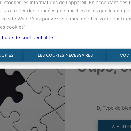
 stocker les informations de l'appareil. En acceptant ces 
tiers, à traiter des données personnelles telles que le comp
ur ce site Web. Vous pouvez toujours modifier votre choix e
es cookies'.
itique de confidentialité
.
OOKIES
LES COOKIES NÉCESSAIRES
MODI
Oups, c
À ACHE