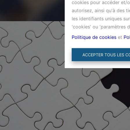
cookies pour accéder et/ou
autorisez, ainsi qu'à des 
les identifiants uniques s
'cookies' ou 'paramètres d
Politique de cookies
et
Pol
ACCEPTER TOUS LES C