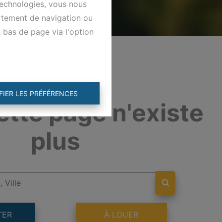
technologies, vous nous
ortement de navigation ou
n bas de page via l'option
FIER LES PRÉFÉRENCES
ette page n'existe
plus
TER
À LOUER