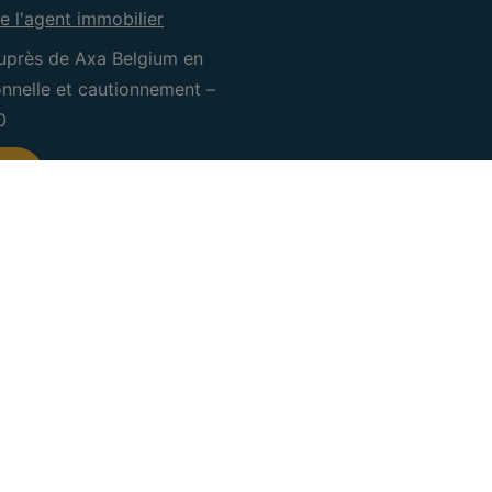
e l'agent immobilier
uprès de Axa Belgium en
ionnelle et cautionnement –
0
CRE Waterloo
CRE Sam
IPI 505.601
IPI 505.0
Rue Coleau 104
Rue Victo
1410 Waterloo
5060 Tam
+32 (0) 2 660 50 50
071/18.34