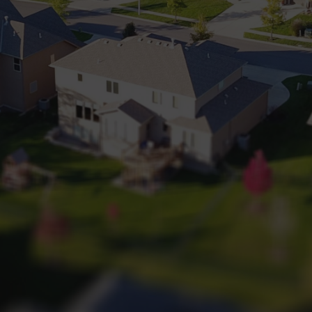
+32 (0) 2 660 50 50
Bruxelles Sud
Waterloo
Sambreville
NL
FR