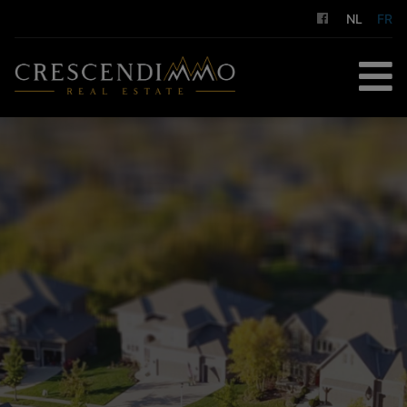
NL
FR
ACCUEIL
À ACHETER
À LOUER
GESTION LOCATIVE
NOS SERVICES
A PROPOS DE NOUS
CONTACT
ESTIMATION GRATUITE