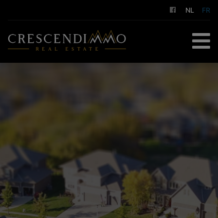
NL
FR
ACCUEIL
À ACHETER
À LOUER
GESTION LOCATIVE
NOS SERVICES
A PROPOS DE NOUS
CONTACT
ESTIMATION GRATUITE