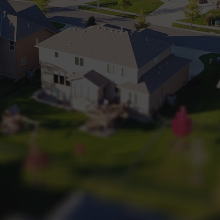
+32 (0) 2 660 50 50
Bruxelles Sud
Waterloo
Sambreville
NL
FR