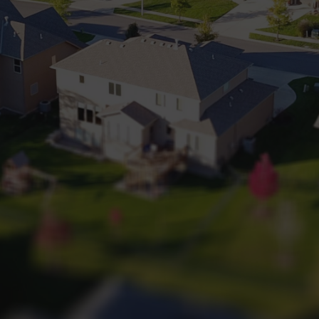
+32 (0) 2 660 50 50
Bruxelles Sud
Waterloo
Sambreville
NL
FR