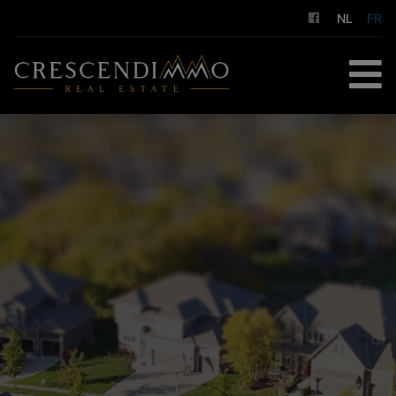
NL
FR
ACCUEIL
À ACHETER
À LOUER
GESTION LOCATIVE
NOS SERVICES
A PROPOS DE NOUS
CONTACT
ESTIMATION GRATUITE