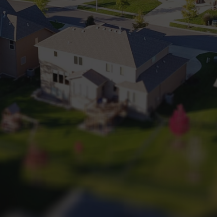
+32 (0) 2 660 50 50
Bruxelles Sud
Waterloo
Sambreville
NL
FR