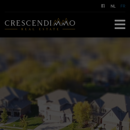
NL
FR
ACCUEIL
À ACHETER
À LOUER
GESTION LOCATIVE
NOS SERVICES
A PROPOS DE NOUS
CONTACT
ESTIMATION GRATUITE