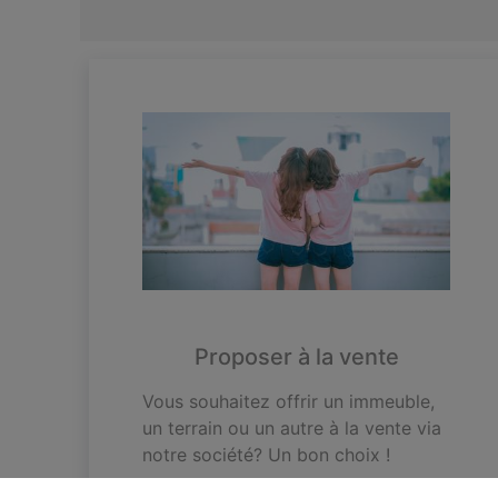
Proposer à la vente
Vous souhaitez offrir un immeuble,
un terrain ou un autre à la vente via
notre société? Un bon choix !