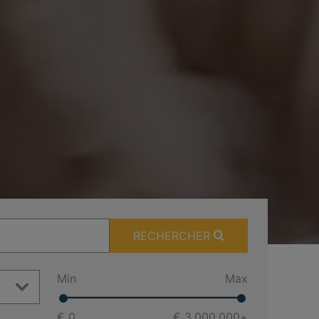
RECHERCHER
Min
Max
€ 0
€ 3.000.000
+