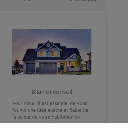
Bilan et conseil
Pour nous , il est essentiel de vous
fournir une idée exacte et fiable de
la valeur de votre habitation ou
immeuble commercial.