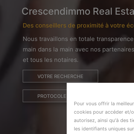
Crescendimmo Real Esta
Des conseillers de proximité à votre é
Nous travaillons en totale transparence
main dans la main avec nos partenaires 
et tous les notaires.
VOTRE RECHERCHE
PROTOCOLE DE VISITE
Pour vous offrir la meilleu
cookies pour accéder et/ou
autorisez, ainsi qu'à des 
les identifiants uniques s