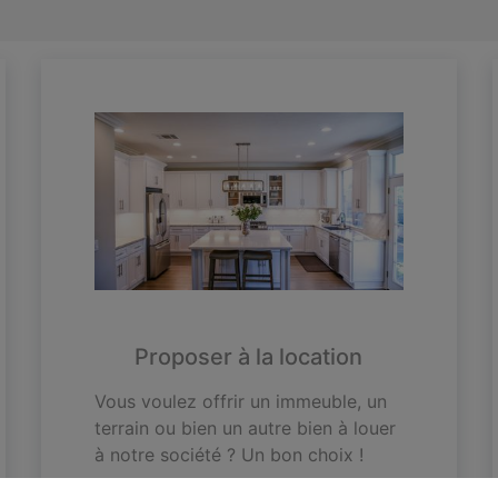
Proposer à la location
Vous voulez offrir un immeuble, un
terrain ou bien un autre bien à louer
à notre société ? Un bon choix !