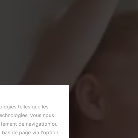
ologies telles que les
technologies, vous nous
ortement de navigation ou
n bas de page via l'option