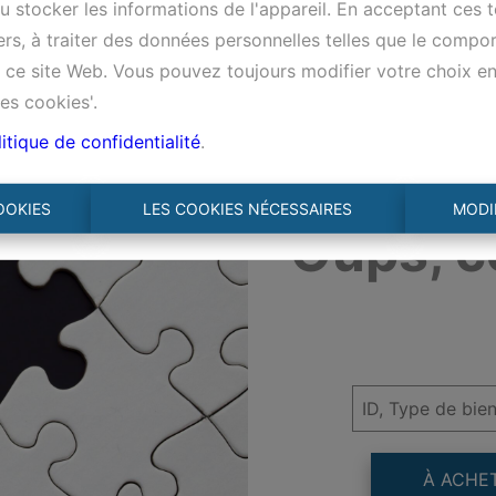
 stocker les informations de l'appareil. En acceptant ces 
tiers, à traiter des données personnelles telles que le comp
ur ce site Web. Vous pouvez toujours modifier votre choix e
es cookies'.
itique de confidentialité
.
OOKIES
LES COOKIES NÉCESSAIRES
MODI
Oups, c
À ACHE