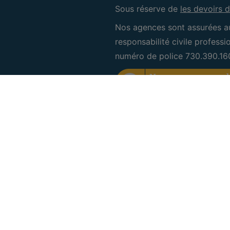
Sous réserve de
les devoirs d
Nos agences sont assurées a
responsabilité civile profess
numéro de police 730.390.16
CRE Bruxelles Sud
IPI 505.601
Rue des Deux Chaussées 6
1160 Auderghem
+32 (0) 2 660 50 50