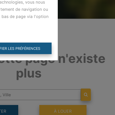
technologies, vous nous
ortement de navigation ou
n bas de page via l'option
FIER LES PRÉFÉRENCES
ette page n'existe
plus
TER
À LOUER