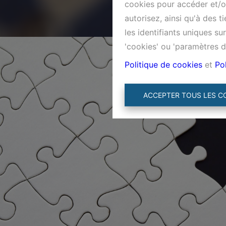
cookies pour accéder et/ou
autorisez, ainsi qu'à des 
les identifiants uniques s
'cookies' ou 'paramètres d
Politique de cookies
et
Pol
ACCEPTER TOUS LES C