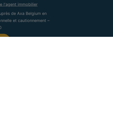
e l'agent immobilier
uprès de Axa Belgium en
ionnelle et cautionnement –
0
CRE Waterloo
CRE Sam
IPI 505.601
IPI 505.0
Rue Coleau 104
Rue Victo
1410 Waterloo
5060 Tam
+32 (0) 2 660 50 50
071/18.34