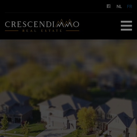
NL
FR
ACCUEIL
À ACHETER
À LOUER
GESTION LOCATIVE
NOS SERVICES
A PROPOS DE NOUS
CONTACT
ESTIMATION GRATUITE