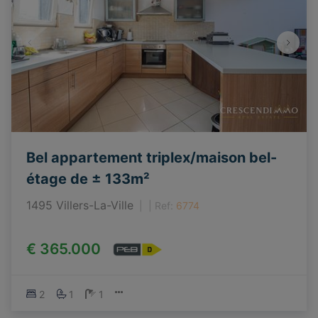
Bel appartement triplex/maison bel-
étage de ± 133m²
1495 Villers-La-Ville
|
Ref
: 
6774
€ 365.000
2
1
1