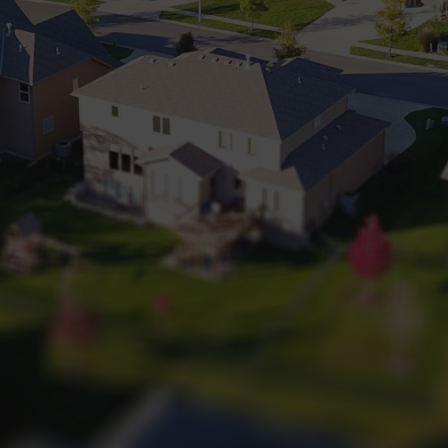
+32 (0) 2 660 50 50
Bruxelles Sud
Waterloo
Sambreville
NL
FR