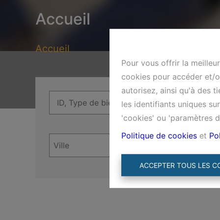
Accueil
Accueil
Pour vous offrir la meilleu
cookies pour accéder et/ou
autorisez, ainsi qu'à des 
les identifiants uniques s
'cookies' ou 'paramètres d
Politique de cookies
et
Pol
ACCEPTER TOUS LES C