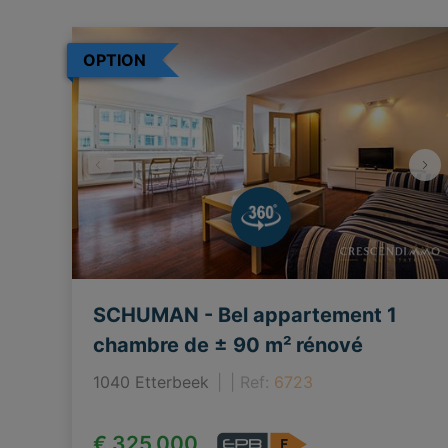
OPTION
SCHUMAN - Bel appartement 1
chambre de ± 90 m² rénové
1040 Etterbeek
|
Ref
: 
6723
€ 325.000