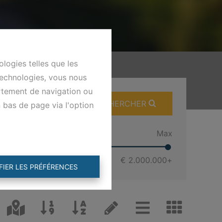
ologies telles que les
technologies, vous nous
ortement de navigation ou
RECHERCHER
n bas de page via l'option
Min
Max
€ 0
€ 2.000.000
+
FIER LES PRÉFÉRENCES