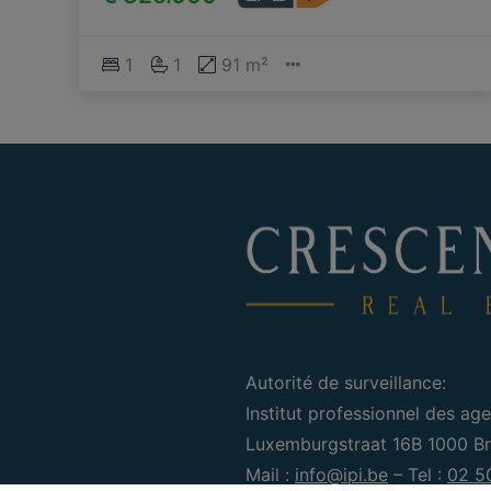
1
1
91 m²
Autorité de surveillance:
Institut professionnel des age
Luxemburgstraat 16B 1000 Bru
Mail :
info@ipi.be
– Tel :
02 5