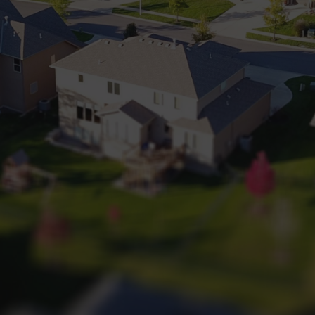
+32 (0) 2 660 50 50
Bruxelles Sud
Waterloo
Sambreville
NL
FR