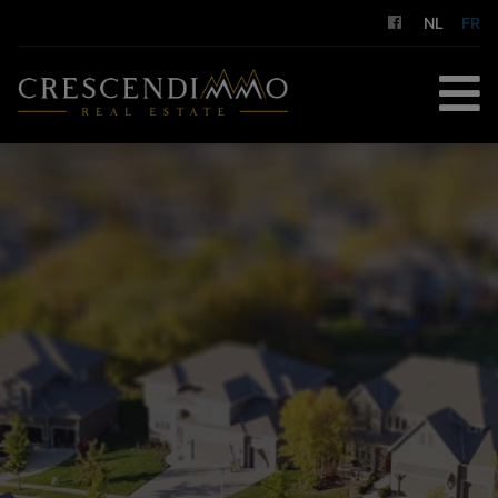
NL
FR
ACCUEIL
À ACHETER
À LOUER
GESTION LOCATIVE
NOS SERVICES
A PROPOS DE NOUS
CONTACT
ESTIMATION GRATUITE