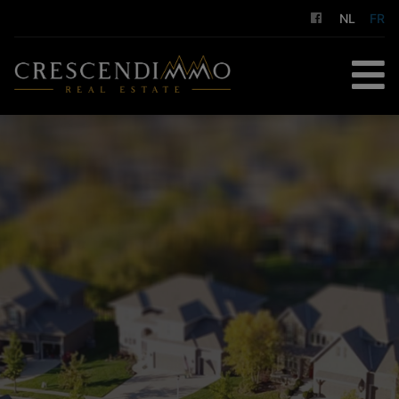
NL
FR
ACCUEIL
À ACHETER
À LOUER
GESTION LOCATIVE
NOS SERVICES
A PROPOS DE NOUS
CONTACT
ESTIMATION GRATUITE