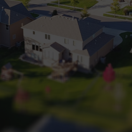
+32 (0) 2 660 50 50
Bruxelles Sud
Waterloo
Sambreville
NL
FR