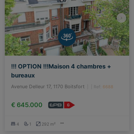
!!! OPTION !!!Maison 4 chambres +
bureaux
Avenue Delleur 17, 1170 Boitsfort
|
Ref
: 
6688
€ 645.000
4
1
292 m²