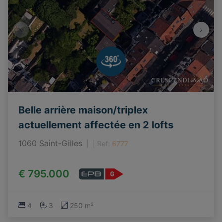
Belle arrière maison/triplex
actuellement affectée en 2 lofts
1060 Saint-Gilles
|
Ref
: 
6777
€ 795.000
4
3
250 m²