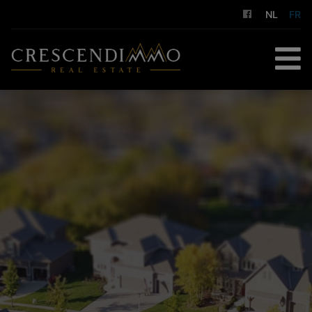
NL
FR
ACCUEIL
À ACHETER
À LOUER
GESTION LOCATIVE
NOS SERVICES
A PROPOS DE NOUS
CONTACT
ESTIMATION GRATUITE