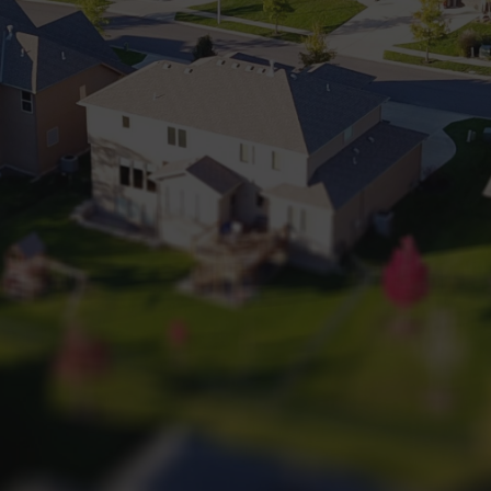
+32 (0) 2 660 50 50
Bruxelles Sud
Waterloo
Sambreville
NL
FR