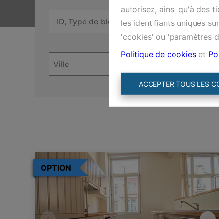
autorisez, ainsi qu'à des 
les identifiants uniques s
'cookies' ou 'paramètres d
Politique de cookies
et
Pol
ACCEPTER TOUS LES C
OPTION