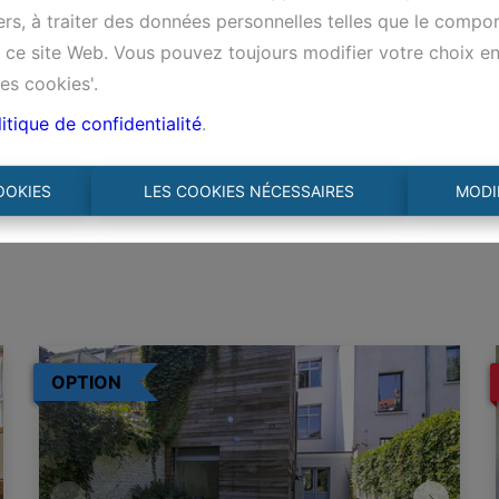
tiers, à traiter des données personnelles telles que le comp
ur ce site Web. Vous pouvez toujours modifier votre choix e
es cookies'.
itique de confidentialité
.
OOKIES
LES COOKIES NÉCESSAIRES
MODI
OPTION