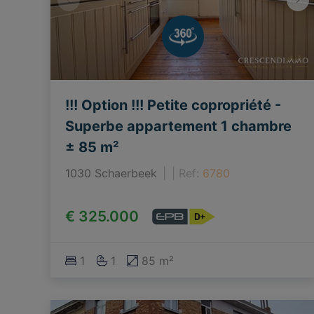
!!! Option !!! Petite copropriété -
Superbe appartement 1 chambre
± 85 m²
1030 Schaerbeek
|
Ref
: 
6780
€ 325.000
1
1
85 m²