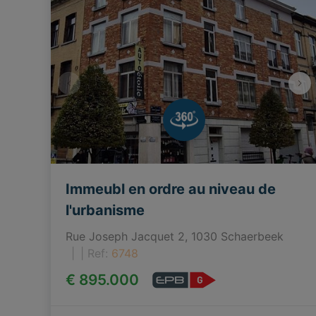
Immeubl en ordre au niveau de
l'urbanisme
Rue Joseph Jacquet 2, 1030 Schaerbeek
|
Ref
: 
6748
€ 895.000