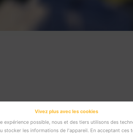
Vivez plus avec les cookies
re expérience possible, nous et des tiers utilisons des techn
 stocker les informations de l'appareil. En acceptant ces 