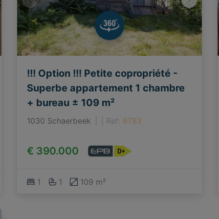
!!! Option !!! Petite copropriété -
Superbe appartement 1 chambre
+ bureau ± 109 m²
1030 Schaerbeek
|
Ref
: 
6783
€ 390.000
1
1
109 m²