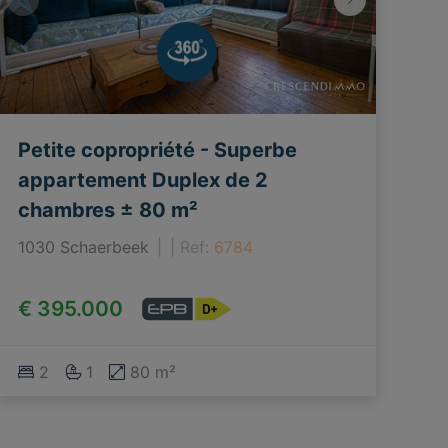
Petite copropriété - Superbe
appartement Duplex de 2
chambres ± 80 m²
1030 Schaerbeek
|
Ref
: 
6784
€ 395.000
2
1
80 m²