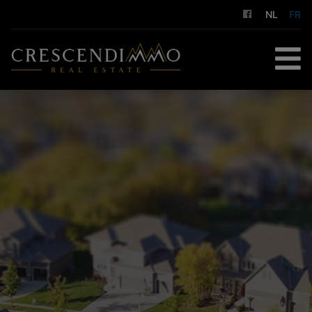
NL
FR
ACCUEIL
À ACHETER
À LOUER
GESTION LOCATIVE
NOS SERVICES
A PROPOS DE NOUS
CONTACT
ESTIMATION GRATUITE