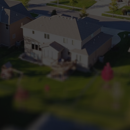
+32 (0) 2 660 50 50
Bruxelles Sud
Waterloo
Sambreville
NL
FR