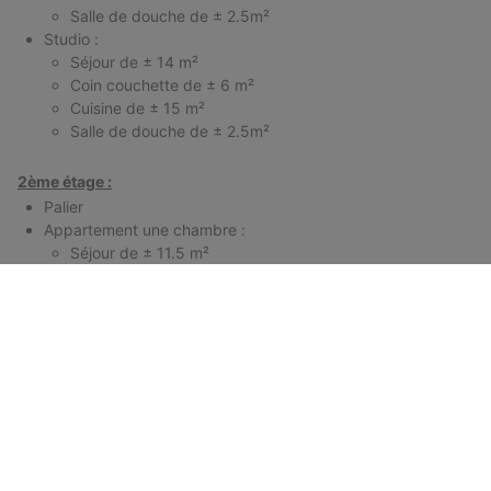
Salle de douche de ± 2.5m²
Studio :
Séjour de ± 14 m²
Coin couchette de ± 6 m²
Cuisine de ± 15 m²
Salle de douche de ± 2.5m²
2ème étage :
Palier
Appartement une chambre :
Séjour de ± 11.5 m²
Salle à manger (ou deuxième chambre) de ± 16 m²
Cuisine de ± 10.5 m²
Chambre de ± 12.5m²
Salle de douche de ± 2.5m²
Studio :
Séjour de ± 14 m²
Coin couchette de ± 6 m²
Cuisine de ± 15 m²
Salle de douche de ± 2.5m²