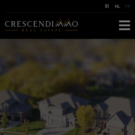
NL
FR
ACCUEIL
À ACHETER
À LOUER
GESTION LOCATIVE
NOS SERVICES
A PROPOS DE NOUS
CONTACT
ESTIMATION GRATUITE