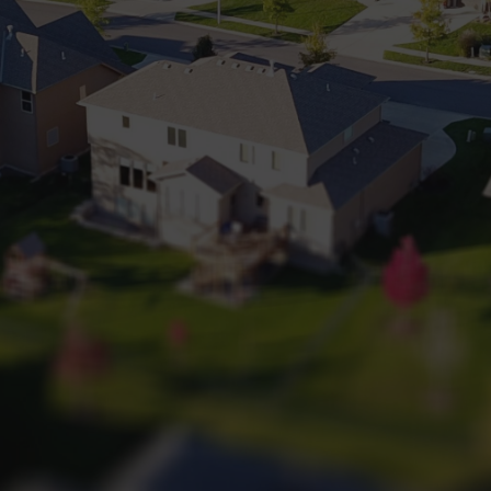
+32 (0) 2 660 50 50
Bruxelles Sud
Waterloo
Sambreville
NL
FR