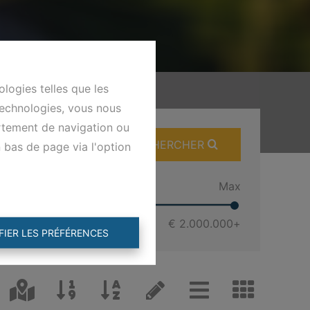
ologies telles que les
technologies, vous nous
ortement de navigation ou
RECHERCHER
n bas de page via l'option
Min
Max
€ 0
€ 2.000.000
+
FIER LES PRÉFÉRENCES