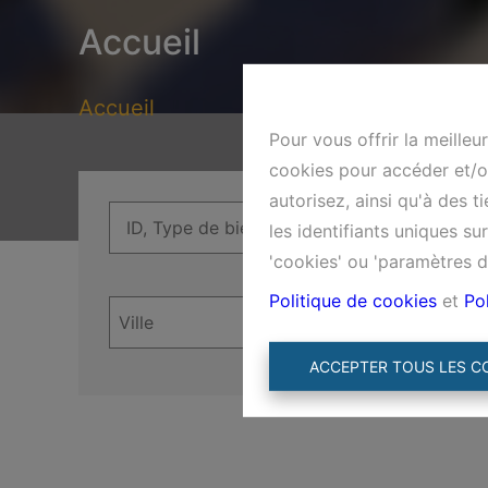
Accueil
Accueil
Pour vous offrir la meilleu
cookies pour accéder et/ou
autorisez, ainsi qu'à des 
les identifiants uniques s
'cookies' ou 'paramètres d
Politique de cookies
et
Pol
ACCEPTER TOUS LES C