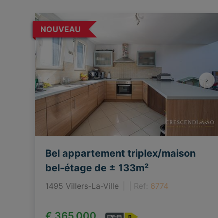
NOUVEAU
Bel appartement triplex/maison
bel-étage de ± 133m²
1495 Villers-La-Ville
|
Ref
: 
6774
€ 365.000