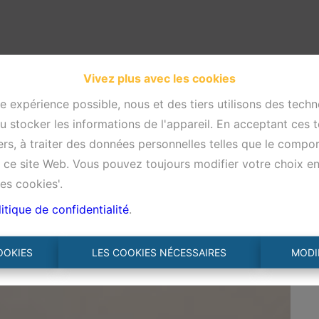
Vivez plus avec les cookies
re expérience possible, nous et des tiers utilisons des techn
 stocker les informations de l'appareil. En acceptant ces 
tiers, à traiter des données personnelles telles que le comp
ur ce site Web. Vous pouvez toujours modifier votre choix e
es cookies'.
itique de confidentialité
.
€ 1.500
ambres de ± 113 m²
OOKIES
LES COOKIES NÉCESSAIRES
MODI