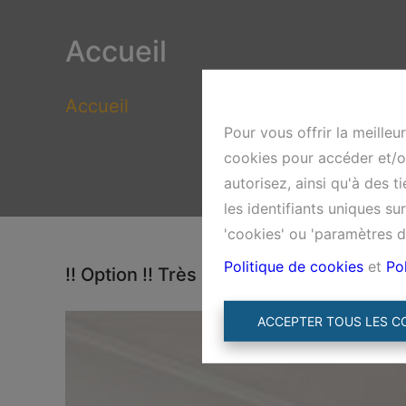
Accueil
Accueil
Pour vous offrir la meilleu
cookies pour accéder et/ou
autorisez, ainsi qu'à des 
les identifiants uniques s
'cookies' ou 'paramètres d
Politique de cookies
et
Pol
!! Option !! Très bel appartement 2 ch
ACCEPTER TOUS LES C