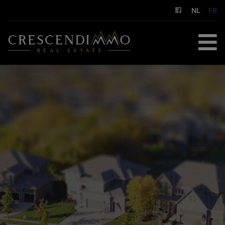
NL
FR
ACCUEIL
À ACHETER
À LOUER
GESTION LOCATIVE
NOS SERVICES
A PROPOS DE NOUS
CONTACT
ESTIMATION GRATUITE