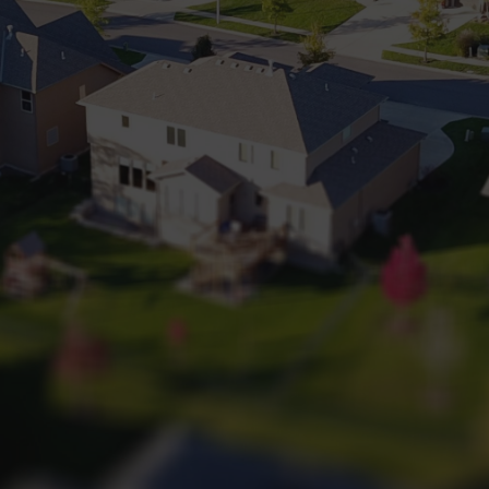
+32 (0) 2 660 50 50
Bruxelles Sud
Waterloo
Sambreville
NL
FR