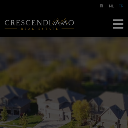
NL
FR
ACCUEIL
À ACHETER
À LOUER
GESTION LOCATIVE
NOS SERVICES
A PROPOS DE NOUS
CONTACT
ESTIMATION GRATUITE