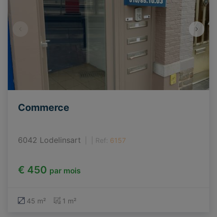
Commerce
6042 Lodelinsart
|
Ref
: 
6157
€ 450
par mois
45 m²
1 m²