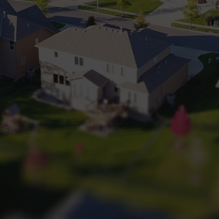
+32 (0) 2 660 50 50
Bruxelles Sud
Waterloo
Sambreville
NL
FR