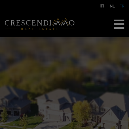
NL
FR
ACCUEIL
À ACHETER
À LOUER
GESTION LOCATIVE
NOS SERVICES
A PROPOS DE NOUS
CONTACT
ESTIMATION GRATUITE