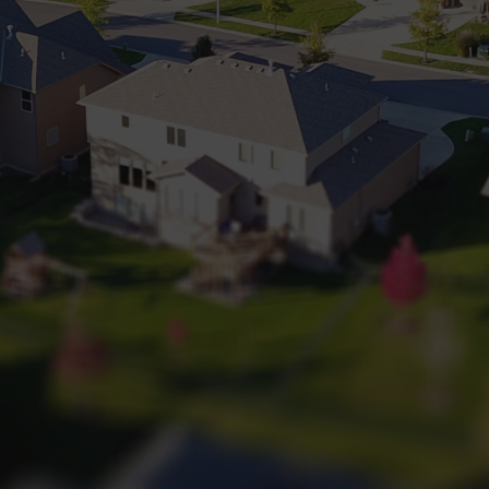
+32 (0) 2 660 50 50
Bruxelles Sud
Waterloo
Sambreville
NL
FR