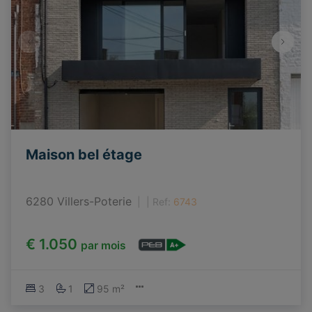
Maison bel étage
6280 Villers-Poterie
|
Ref
: 
6743
€ 1.050
par mois
3
1
95 m²