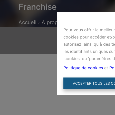
Franchise
Accueil
A propos de nous
Franchise
Pour vous offrir la meilleu
cookies pour accéder et/ou
autorisez, ainsi qu'à des 
les identifiants uniques s
'cookies' ou 'paramètres d
Politique de cookies
et
Pol
ACCEPTER TOUS LES C