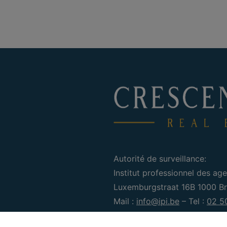
Autorité de surveillance:
Institut professionnel des age
Luxemburgstraat 16B 1000 Bru
Mail :
info@ipi.be
– Tel :
02 5
Sous réserve de
les devoirs d