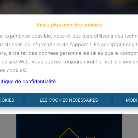
Vivez plus avec les cookies
re expérience possible, nous et des tiers utilisons des techn
 stocker les informations de l'appareil. En acceptant ces 
tiers, à traiter des données personnelles telles que le comp
ur ce site Web. Vous pouvez toujours modifier votre choix e
es cookies'.
itique de confidentialité
.
OOKIES
LES COOKIES NÉCESSAIRES
MODI