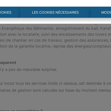
echnique et financière.
OOKIES
LES COOKIES NÉCESSAIRES
MODI
our le jour.
res, vérification de leur solvabilité, rédaction et signature d
e Energétique des Bâtiments), enregistrement du bail, tran
ation avec le locataire, suivi des encaissements des loyers 
i de chantier en cas de travaux, gestion des assurances, lit
ération de la garantie locative, reprise des énergies/compteur
ansparent
n’y a pas de mauvaise surprise.
i inclut tous les services listés ci-dessus, est destinée à 
raires de gestion sont calculés sur base du montant mensu