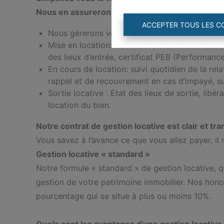
Nous en assurerons la gestion administrative, t
ACCEPTER TOUS LES C
Nous gérerons votre patrimoine immobilier au j
Mise en location: sélection de candidats locatai
des lieux d’entrée, certificat PEB (Performanc
En cours de location: suivi quotidien de la rel
rappel et de recouvrement en cas d’impayé, suiv
Sortie locative : Etat des lieux de sortie, lib
location du bien.
Notre contrat de gestion locative est clair et tr
Vous savez à l’avance ce que vous allez payer, il 
Gestion locative « standard »
Notre formule « standard » de gestion locative, qu
gestion de votre patrimoine immobilier. Nos hono
pourcentage qui se situe à plus ou moins 10%.