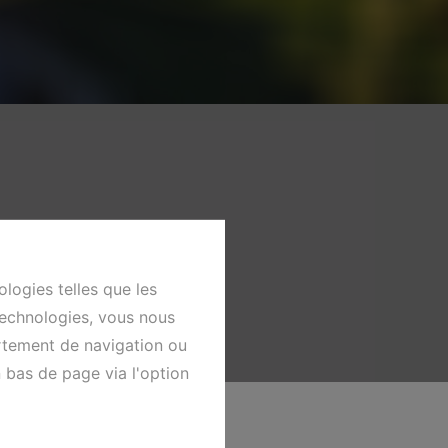
ologies telles que les
technologies, vous nous
ortement de navigation ou
n bas de page via l'option