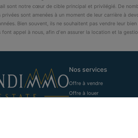
vail sont notre cœur de cible principal et privilégié. De nom
privées sont amenées à un moment de leur carrière à devoir 
nnées. Bien souvent, ils ne souhaitent pas vendre leur bien i
s font appel à nous, afin d'en assurer la location et la gest
Nos services
Offre à vendre
Offre à louer
nts immobiliers,
xelles.