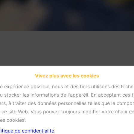
Vivez plus avec les cookies
re expérience possible, nous et des tiers utilisons des techn
 stocker les informations de l'appareil. En acceptant ces 
tiers, à traiter des données personnelles telles que le comp
ur ce site Web. Vous pouvez toujours modifier votre choix e
es cookies'.
itique de confidentialité
.