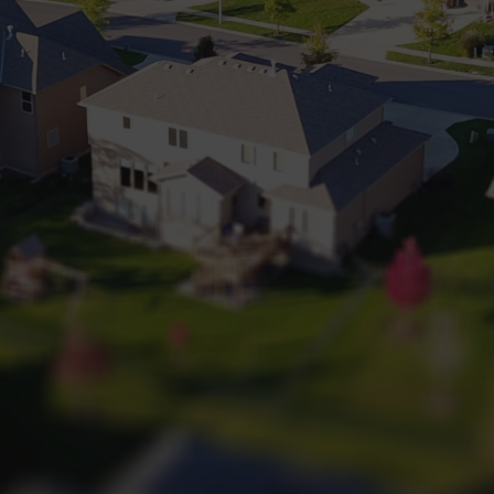
+32 (0) 2 660 50 50
Bruxelles Sud
Waterloo
Sambreville
NL
FR