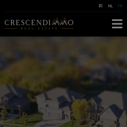
NL
FR
ACCUEIL
À ACHETER
À LOUER
GESTION LOCATIVE
NOS SERVICES
A PROPOS DE NOUS
CONTACT
ESTIMATION GRATUITE