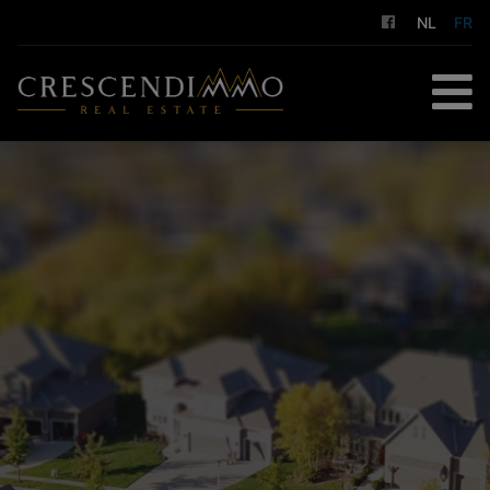
NL
FR
ACCUEIL
À ACHETER
À LOUER
GESTION LOCATIVE
NOS SERVICES
A PROPOS DE NOUS
CONTACT
ESTIMATION GRATUITE