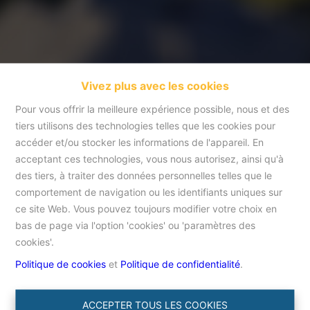
Vivez plus avec les cookies
Pour vous offrir la meilleure expérience possible, nous et des
tiers utilisons des technologies telles que les cookies pour
accéder et/ou stocker les informations de l'appareil. En
acceptant ces technologies, vous nous autorisez, ainsi qu'à
Projets
des tiers, à traiter des données personnelles telles que le
comportement de navigation ou les identifiants uniques sur
ce site Web. Vous pouvez toujours modifier votre choix en
Accueil
Projets
bas de page via l'option 'cookies' ou 'paramètres des
cookies'.
Aucun résultat n'a été trouvé pour votre recherche.
Politique de cookies
et
Politique de confidentialité
.
ACCEPTER TOUS LES COOKIES