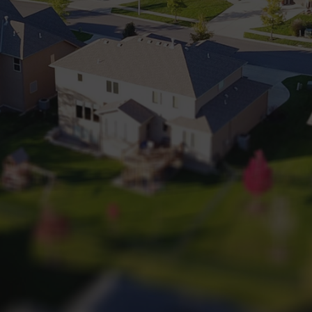
+32 (0) 2 660 50 50
Bruxelles Sud
Waterloo
Sambreville
NL
FR