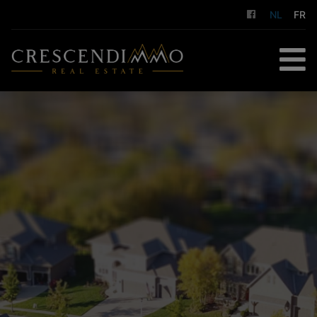
NL
FR
HOME
TE KOOP
TE HUUR
GESTION LOCATIVE
DIENSTEN
OVER ONS
CONTACT
GRATIS SCHATTING