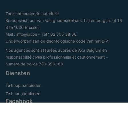
Toezichthoudende autoriteit:
Beroepsinstituut van Vastgoedmakelaars, Luxemburgstraat 16
B te 1000 Brussel.
Mail :
info@ipi.be
– Tel :
02 505 38 50
Onderworpen aan de
deontologische code van het BIV
Nos agences sont assurées auprès de Axa Belgium en
responsabilité civile professionnelle et cautionnement –
numéro de police 730.390.160
Diensten
Te koop aanbieden
Te huur aanbieden
Facebook