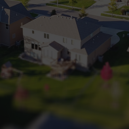
+32 (0) 2 660 50 50
Bruxelles Sud
Waterloo
Sambreville
NL
FR