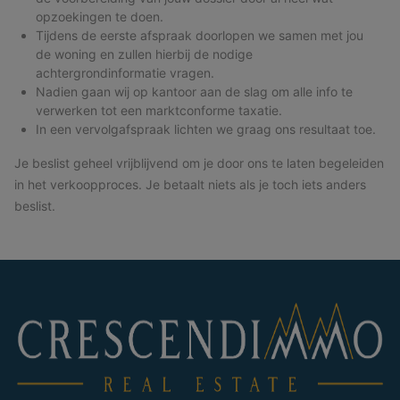
opzoekingen te doen.
Tijdens de eerste afspraak doorlopen we samen met jou
de woning en zullen hierbij de nodige
achtergrondinformatie vragen.
Nadien gaan wij op kantoor aan de slag om alle info te
verwerken tot een marktconforme taxatie.
In een vervolgafspraak lichten we graag ons resultaat toe.
Je beslist geheel vrijblijvend om je door ons te laten begeleiden
in het verkoopproces. Je betaalt niets als je toch iets anders
beslist.