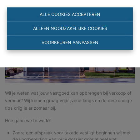
ALLE COOKIES ACCEPTEREN
ALLEEN NOODZAKELIJKE COOKIES
VOORKEUREN AANPASSEN
Wil je weten wat jouw vastgoed kan opbrengen bij verkoop of
verhuur? Wij komen graag vrijblijvend langs en de deskundige
tips krijg je er zomaar bij.
Hoe gaan we te werk?
Zodra een afspraak voor taxatie vastligt beginnen wij met
de voorbereiding van jouw dossier door al heel wat