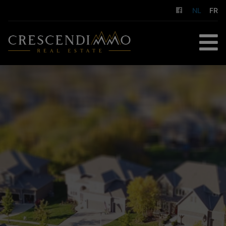
NL
FR
HOME
TE KOOP
TE HUUR
GESTION LOCATIVE
DIENSTEN
OVER ONS
CONTACT
GRATIS SCHATTING