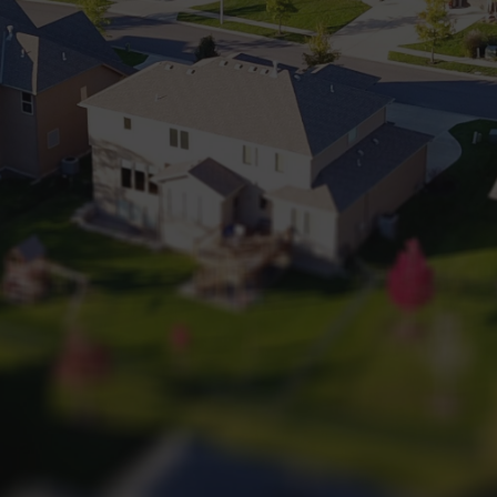
+32 (0) 2 660 50 50
Bruxelles Sud
Waterloo
Sambreville
NL
FR