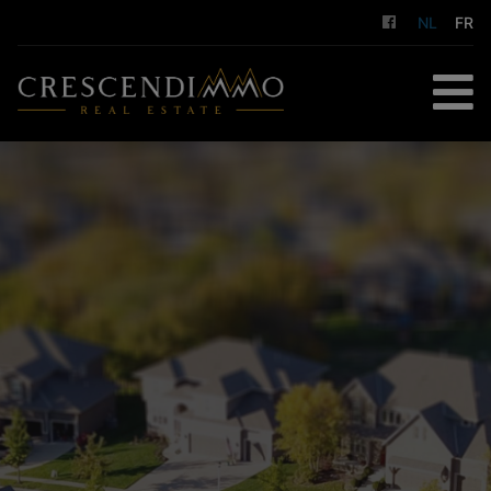
NL
FR
HOME
TE KOOP
TE HUUR
GESTION LOCATIVE
DIENSTEN
OVER ONS
CONTACT
GRATIS SCHATTING