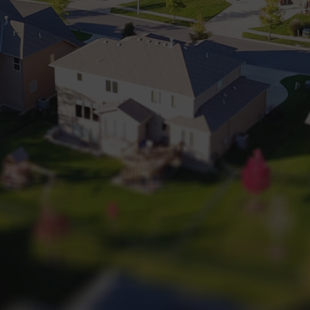
+32 (0) 2 660 50 50
Bruxelles Sud
Waterloo
Sambreville
NL
FR