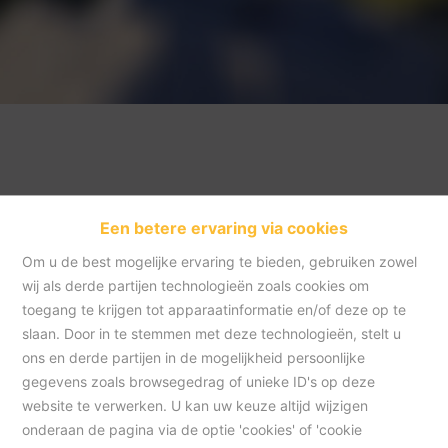
Een betere ervaring via cookies
Om u de best mogelijke ervaring te bieden, gebruiken zowel
wij als derde partijen technologieën zoals cookies om
toegang te krijgen tot apparaatinformatie en/of deze op te
slaan. Door in te stemmen met deze technologieën, stelt u
Home
ons en derde partijen in de mogelijkheid persoonlijke
gegevens zoals browsegedrag of unieke ID's op deze
website te verwerken. U kan uw keuze altijd wijzigen
Home
onderaan de pagina via de optie 'cookies' of 'cookie