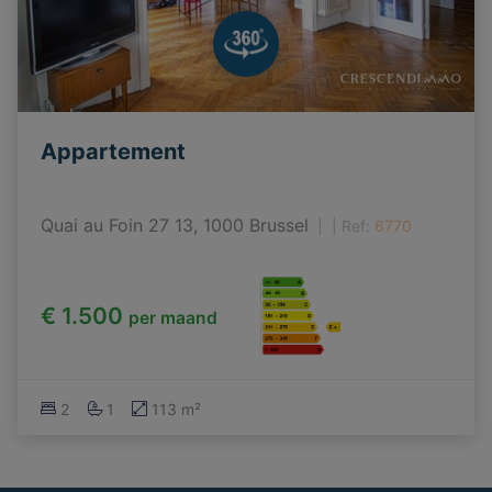
Appartement
Quai au Foin 27 13, 1000 Brussel
|
Ref
: 
6770
€ 1.500
per maand
2
1
113 m²