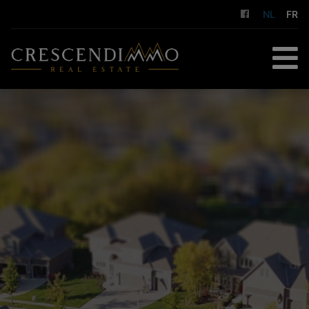
NL
FR
HOME
TE KOOP
TE HUUR
GESTION LOCATIVE
DIENSTEN
OVER ONS
CONTACT
GRATIS SCHATTING