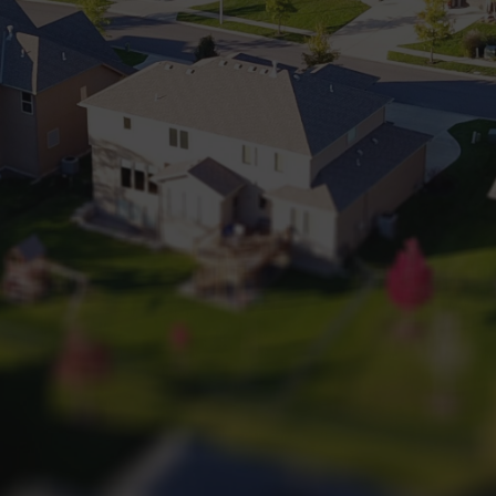
+32 (0) 2 660 50 50
Bruxelles Sud
Waterloo
Sambreville
NL
FR