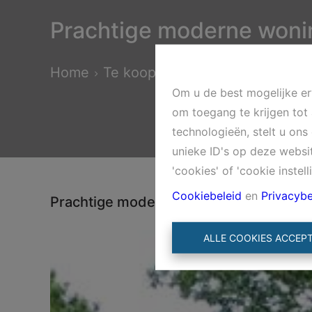
Prachtige moderne wonin
Home
Te koop
Prachtige moderne w
Om u de best mogelijke erv
om toegang te krijgen tot
technologieën, stelt u on
unieke ID's op deze websi
'cookies' of 'cookie instell
Cookiebeleid
en
Privacybe
Prachtige moderne woning die op U wa
ALLE COOKIES ACCEP