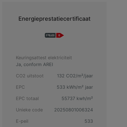
Energieprestatiecertificaat
Keuringsattest elektriciteit
Ja, conform AREI
CO2 uitstoot
132 CO2/m²/jaar
EPC
533 kWh/m² jaar
EPC totaal
55737 kwh/m²
Unieke code
20250801006324
E-peil
533