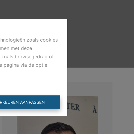
chnologieën zoals cookies
emmen met deze
ns zoals browsegedrag of
e pagina via de optie
RKEUREN AANPASSEN