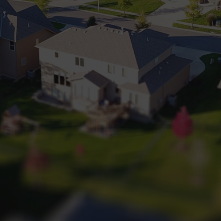
+32 (0) 2 660 50 50
Bruxelles Sud
Waterloo
Sambreville
NL
FR