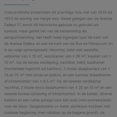
Crescendimmo presenteert dit prachtige huis, dat van 1939 tot
1953 de woning van Hergé was. Ideaal gelegen aan de Avenue
Delleur 17, wordt dit historische gebouw nu gebruikt als
kantoor, maar geniet het van de bestemming als
eengezinswoning. Het heeft twee ingangen (aan de kant van
de Avenue Delleur en aan de kant van de Rue de l'Abreuvoir) en
is als volgt samengesteld: inkomhal, toilet met wastafel,
eetkamer van ± 15 m², woonkamer van ± 26 m², keuken van ±
10 m². Op ​​de eerste verdieping: nachthal, toilet, badkamer
(momenteel ingericht als kantoor), 2 mooie slaapkamers van ±
13 en 15 m² met terras en balkon, en een kantoor (kleedkamer
of kinderkamer) van ± 8,5 m². Op de tweede verdieping:
nachthal, 2 mooie extra slaapkamers van ± 20 en 15 m² en een
tweede bureau (dressing of kinderkamer). In de kelder: diverse
kelders en een ruime garage voor één auto (met parkeerplaats
voor de deur). Gasgestookte cv-ketel, aluminium kozijnen met
dubbele beglazing (met rolluiken op de begane grond), de