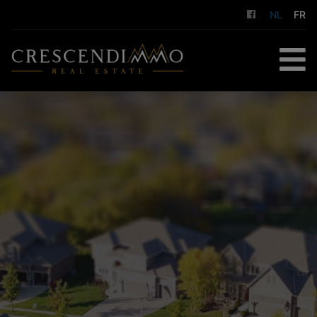
NL
FR
HOME
TE KOOP
TE HUUR
GESTION LOCATIVE
DIENSTEN
OVER ONS
CONTACT
GRATIS SCHATTING