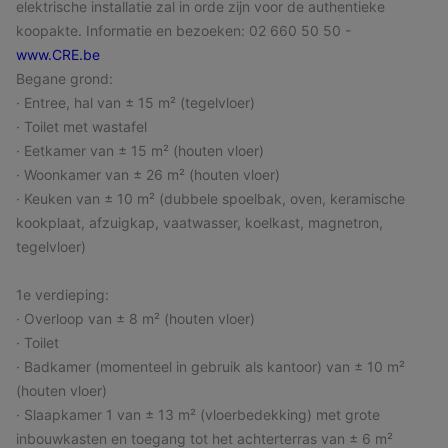
elektrische installatie zal in orde zijn voor de authentieke
koopakte. Informatie en bezoeken: 02 660 50 50 -
www.CRE.be
Begane grond:
· Entree, hal van ± 15 m² (tegelvloer)
· Toilet met wastafel
· Eetkamer van ± 15 m² (houten vloer)
· Woonkamer van ± 26 m² (houten vloer)
· Keuken van ± 10 m² (dubbele spoelbak, oven, keramische
kookplaat, afzuigkap, vaatwasser, koelkast, magnetron,
tegelvloer)
1e verdieping:
· Overloop van ± 8 m² (houten vloer)
· Toilet
· Badkamer (momenteel in gebruik als kantoor) van ± 10 m²
(houten vloer)
· Slaapkamer 1 van ± 13 m² (vloerbedekking) met grote
inbouwkasten en toegang tot het achterterras van ± 6 m²