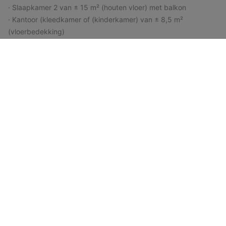
· Slaapkamer 2 van ± 15 m² (houten vloer) met balkon
· Kantoor (kleedkamer of (kinderkamer) van ± 8,5 m²
(vloerbedekking)
2e verdieping:
· Overloop van ± 12 m² (vloerbedekking)
· Slaapkamer 3 van ± 20 m² (vloerbedekking)
· Slaapkamer 4 van ± 15 m² (vloerbedekking)
· Kantoor (kleedkamer of kinderkamer) van ± 9 m²
(vloerbedekking)
Kelders:
· Kelderverdiepingen van ± 5, 9, 10 en 15 m²
· Garage voor één auto van ± 30 m² + 1 parkeerplaats voor de
deur
Diversen:
· PEB "G"
· Elektriciteit moet in orde zijn op de datum van de officiële