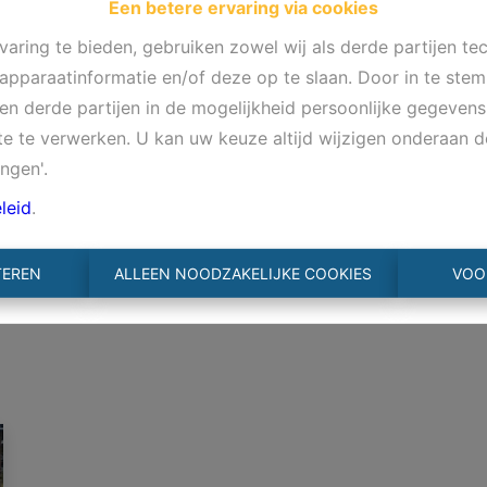
Een betere ervaring via cookies
aring te bieden, gebruiken zowel wij als derde partijen te
 apparaatinformatie en/of deze op te slaan. Door in te st
s en derde partijen in de mogelijkheid persoonlijke gegeve
te te verwerken. U kan uw keuze altijd wijzigen onderaan d
ingen'.
leid
.
TEREN
ALLEEN NOODZAKELIJKE COOKIES
VOO