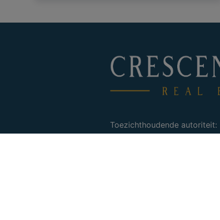
Toezichthoudende autoriteit:
Beroepsinstituut van Vastgo
16 B te 1000 Brussel.
Mail :
info@ipi.be
– Tel :
02 5
Onderworpen aan de
deontol
Nos agences sont assurées a
responsabilité civile profess