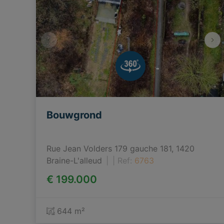
Bouwgrond
Rue Jean Volders 179 gauche 181, 1420 
Braine-L'alleud
|
Ref
: 
6763
€ 199.000
644 m²