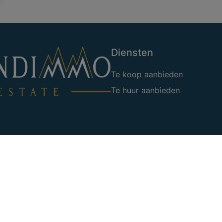
Diensten
Te koop aanbieden
Te huur aanbieden
edmakelaars, Luxemburgstraat
05 38 50
ogische code van het BIV
uprès de Axa Belgium en
ionnelle et cautionnement –