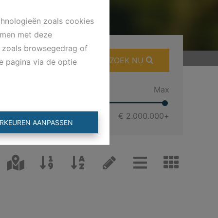
chnologieën zoals cookies
emmen met deze
ns zoals browsegedrag of
ZOEK NU
e pagina via de optie
Min
Max
€ 0
€ 2.000.000
+
RKEUREN AANPASSEN