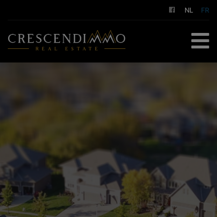
NL
FR
ACCUEIL
À ACHETER
À LOUER
GESTION LOCATIVE
NOS SERVICES
A PROPOS DE NOUS
CONTACT
ESTIMATION GRATUITE