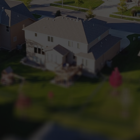
+32 (0) 2 660 50 50
Bruxelles Sud
Waterloo
Sambreville
NL
FR