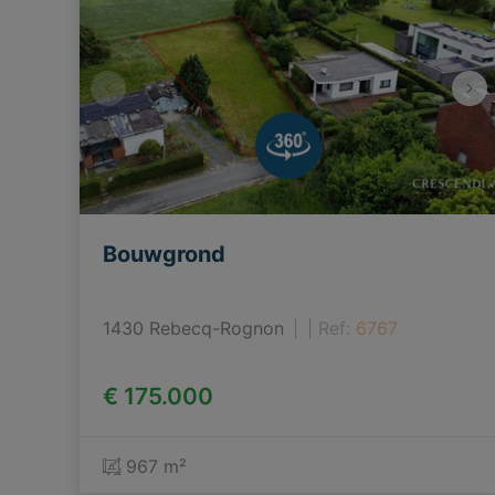
Bouwgrond
1430 Rebecq-Rognon
|
Ref
: 
6767
€ 175.000
967 m²