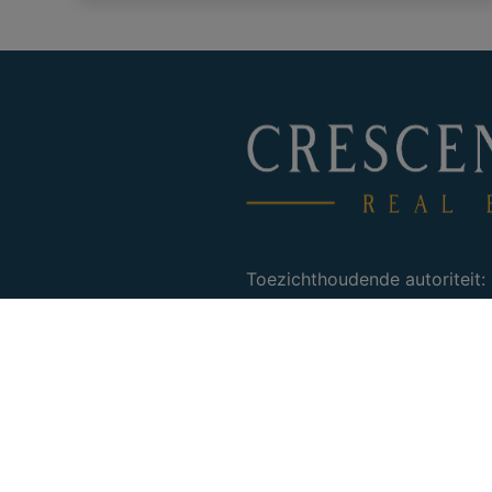
Toezichthoudende autoriteit:
Beroepsinstituut van Vastgo
16 B te 1000 Brussel.
Mail :
info@ipi.be
– Tel :
02 5
Onderworpen aan de
deontol
Nos agences sont assurées a
responsabilité civile profess