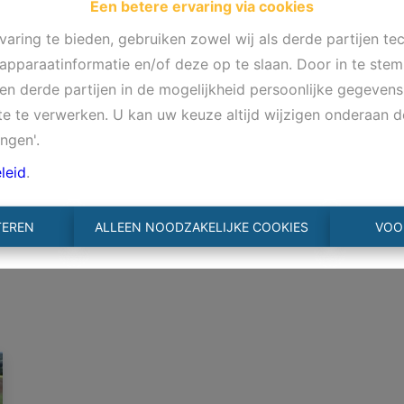
Een betere ervaring via cookies
aring te bieden, gebruiken zowel wij als derde partijen te
 apparaatinformatie en/of deze op te slaan. Door in te st
s en derde partijen in de mogelijkheid persoonlijke gegeve
te te verwerken. U kan uw keuze altijd wijzigen onderaan d
ingen'.
leid
.
TEREN
ALLEEN NOODZAKELIJKE COOKIES
VOO