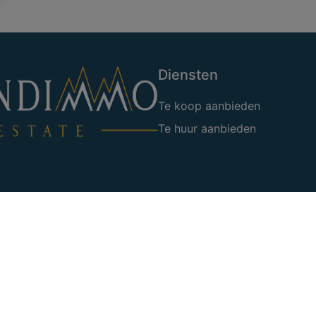
Diensten
Te koop aanbieden
Te huur aanbieden
edmakelaars, Luxemburgstraat
05 38 50
ogische code van het BIV
uprès de Axa Belgium en
ionnelle et cautionnement –