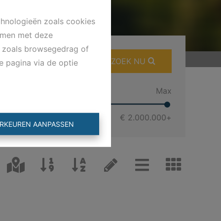
chnologieën zoals cookies
emmen met deze
ns zoals browsegedrag of
ZOEK NU
e pagina via de optie
Min
Max
€ 0
€ 2.000.000
+
RKEUREN AANPASSEN