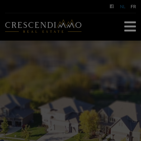
NL
FR
HOME
TE KOOP
TE HUUR
GESTION LOCATIVE
DIENSTEN
OVER ONS
CONTACT
GRATIS SCHATTING