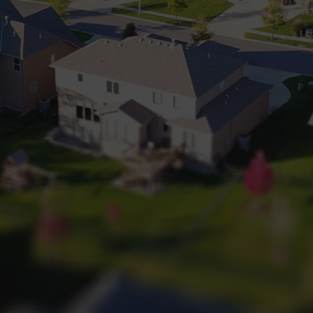
+32 (0) 2 660 50 50
Bruxelles Sud
Waterloo
Sambreville
NL
FR