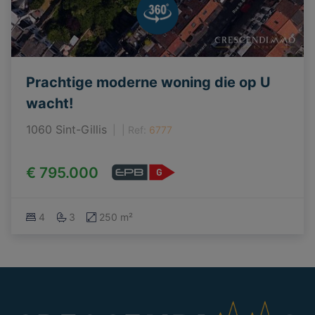
Prachtige moderne woning die op U
wacht!
1060 Sint-Gillis
|
Ref
: 
6777
€ 795.000
4
3
250 m²