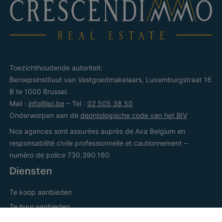
Toezichthoudende autoriteit:
Beroepsinstituut van Vastgoedmakelaars, Luxemburgstraat 16
B te 1000 Brussel.
Mail :
info@ipi.be
– Tel :
02 505 38 50
Onderworpen aan de
deontologische code van het BIV
Nos agences sont assurées auprès de Axa Belgium en
responsabilité civile professionnelle et cautionnement –
numéro de police 730.390.160
Diensten
Te koop aanbieden
Te huur aanbieden
Facebook