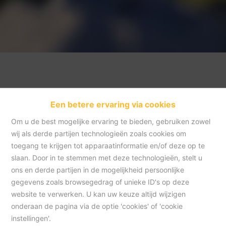
Een betere ervaring via cookies
Om u de best mogelijke ervaring te bieden, gebruiken zowel
wij als derde partijen technologieën zoals cookies om
toegang te krijgen tot apparaatinformatie en/of deze op te
slaan. Door in te stemmen met deze technologieën, stelt u
Home
ons en derde partijen in de mogelijkheid persoonlijke
gegevens zoals browsegedrag of unieke ID's op deze
website te verwerken. U kan uw keuze altijd wijzigen
Home
onderaan de pagina via de optie 'cookies' of 'cookie
instellingen'.