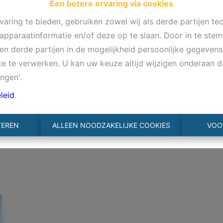
Een betere ervaring via cookies
aring te bieden, gebruiken zowel wij als derde partijen te
 apparaatinformatie en/of deze op te slaan. Door in te st
s en derde partijen in de mogelijkheid persoonlijke gegeve
te te verwerken. U kan uw keuze altijd wijzigen onderaan d
ingen'.
leid
.
TEREN
ALLEEN NOODZAKELIJKE COOKIES
VOO