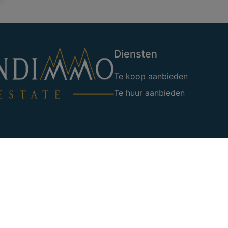
Diensten
Te koop aanbieden
Te huur aanbieden
edmakelaars, Luxemburgstraat
05 38 50
ogische code van het BIV
uprès de Axa Belgium en
ionnelle et cautionnement –