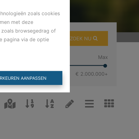
chnologieën zoals cookies
emmen met deze
ns zoals browsegedrag of
ZOEK NU
e pagina via de optie
Min
Max
€ 0
€ 2.000.000
+
RKEUREN AANPASSEN