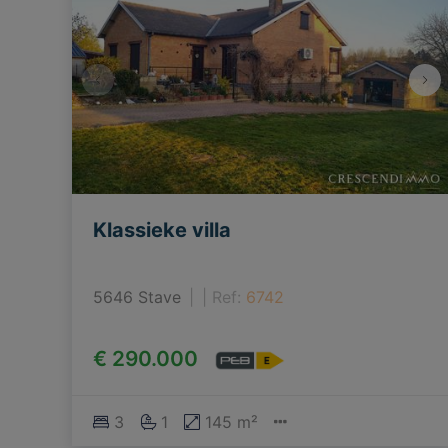
Klassieke villa
5646 Stave
|
Ref
: 
6742
€ 290.000
3
1
145 m²