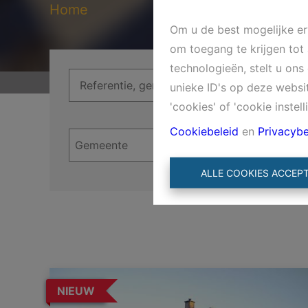
Home
Om u de best mogelijke erv
om toegang te krijgen tot
technologieën, stelt u on
unieke ID's op deze websi
'cookies' of 'cookie instell
Cookiebeleid
en
Privacybe
ALLE COOKIES ACCEP
NIEUW