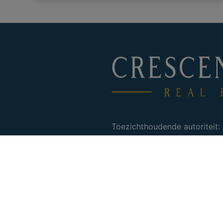
Toezichthoudende autoriteit:
Beroepsinstituut van Vastgo
16 B te 1000 Brussel.
Mail :
info@ipi.be
– Tel :
02 5
Onderworpen aan de
deontol
Nos agences sont assurées a
responsabilité civile profess