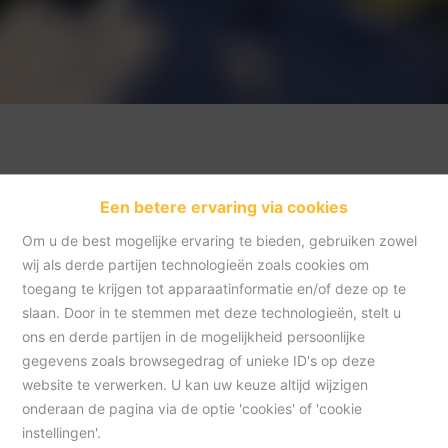
Een betere ervaring via cookies
Om u de best mogelijke ervaring te bieden, gebruiken zowel
wij als derde partijen technologieën zoals cookies om
toegang te krijgen tot apparaatinformatie en/of deze op te
slaan. Door in te stemmen met deze technologieën, stelt u
Home
ons en derde partijen in de mogelijkheid persoonlijke
gegevens zoals browsegedrag of unieke ID's op deze
website te verwerken. U kan uw keuze altijd wijzigen
Home
onderaan de pagina via de optie 'cookies' of 'cookie
instellingen'.