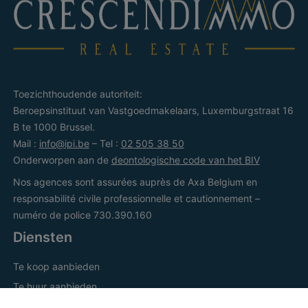
Toezichthoudende autoriteit:
Beroepsinstituut van Vastgoedmakelaars, Luxemburgstraat 16
B te 1000 Brussel.
Mail :
info@ipi.be
– Tel :
02 505 38 50
Onderworpen aan de
deontologische code van het BIV
Nos agences sont assurées auprès de Axa Belgium en
responsabilité civile professionnelle et cautionnement –
numéro de police 730.390.160
Diensten
Te koop aanbieden
Te huur aanbieden
Facebook