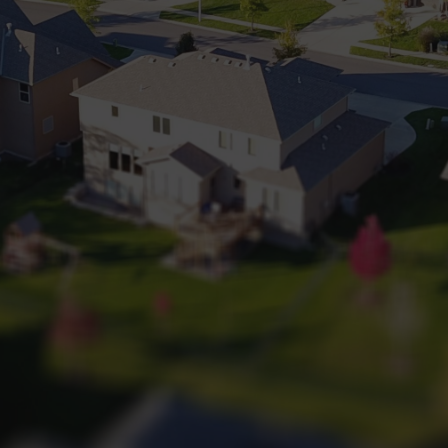
+32 (0) 2 660 50 50
Bruxelles Sud
Waterloo
Sambreville
NL
FR