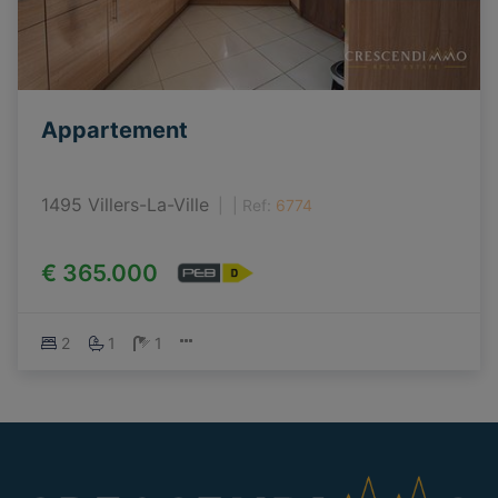
Appartement
1495 Villers-La-Ville
|
Ref
: 
6774
€ 365.000
2
1
1