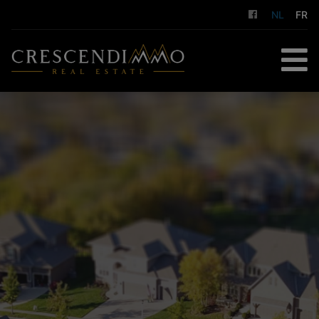
NL
FR
HOME
TE KOOP
TE HUUR
GESTION LOCATIVE
DIENSTEN
OVER ONS
CONTACT
GRATIS SCHATTING