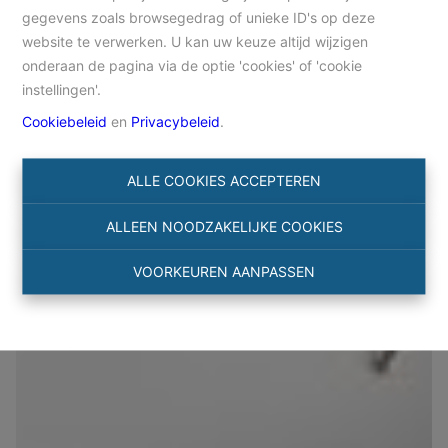
gegevens zoals browsegedrag of unieke ID's op deze
website te verwerken. U kan uw keuze altijd wijzigen
Home
Te koop
Appartement
onderaan de pagina via de optie 'cookies' of 'cookie
instellingen'.
Cookiebeleid
en
Privacybeleid
.
€ 365.000
Appartement
ALLE COOKIES ACCEPTEREN
ALLEEN NOODZAKELIJKE COOKIES
VOORKEUREN AANPASSEN