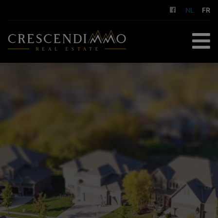
NL
FR
HOME
TE KOOP
TE HUUR
GESTION LOCATIVE
DIENSTEN
OVER ONS
CONTACT
GRATIS SCHATTING