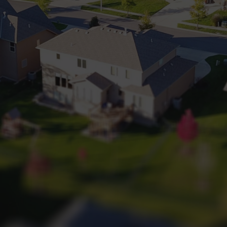
+32 (0) 2 660 50 50
Bruxelles Sud
Waterloo
Sambreville
NL
FR