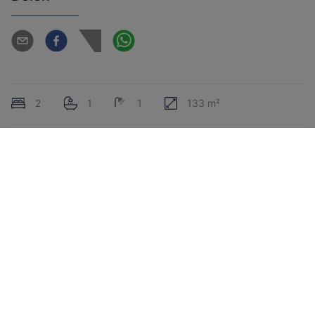
2
1
1
133 m²
Algemeen
Aantal slaapkamers
2
Aantal badkamers
1
Aantal douchekamers
1
Bewoonbare oppervlakte
133 m²
Woongedeelte
38 m²