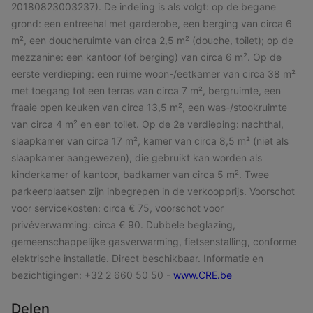
20180823003237). De indeling is als volgt: op de begane
grond: een entreehal met garderobe, een berging van circa 6
m², een doucheruimte van circa 2,5 m² (douche, toilet); op de
mezzanine: een kantoor (of berging) van circa 6 m². Op ​​de
eerste verdieping: een ruime woon-/eetkamer van circa 38 m²
met toegang tot een terras van circa 7 m², bergruimte, een
fraaie open keuken van circa 13,5 m², een was-/stookruimte
van circa 4 m² en een toilet. Op de 2e verdieping: nachthal,
slaapkamer van circa 17 m², kamer van circa 8,5 m² (niet als
slaapkamer aangewezen), die gebruikt kan worden als
kinderkamer of kantoor, badkamer van circa 5 m². Twee
parkeerplaatsen zijn inbegrepen in de verkoopprijs. Voorschot
voor servicekosten: circa € 75, voorschot voor
privéverwarming: circa € 90. Dubbele beglazing,
gemeenschappelijke gasverwarming, fietsenstalling, conforme
elektrische installatie. Direct beschikbaar. Informatie en
bezichtigingen: +32 2 660 50 50 -
www.CRE.be
Delen