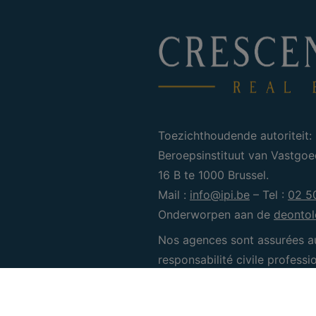
Toezichthoudende autoriteit:
Beroepsinstituut van Vastgo
16 B te 1000 Brussel.
Mail :
info@ipi.be
– Tel :
02 5
Onderworpen aan de
deontol
Nos agences sont assurées a
responsabilité civile profess
numéro de police 730.390.16
CRE Brussel Zuid