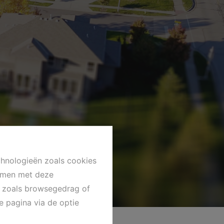
chnologieën zoals cookies
emmen met deze
ns zoals browsegedrag of
e pagina via de optie