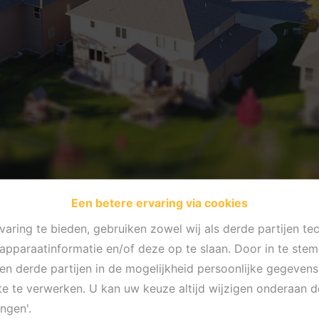
Een betere ervaring via cookies
aring te bieden, gebruiken zowel wij als derde partijen te
 apparaatinformatie en/of deze op te slaan. Door in te st
s en derde partijen in de mogelijkheid persoonlijke gegeve
te te verwerken. U kan uw keuze altijd wijzigen onderaan d
ingen'.