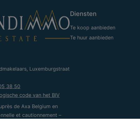
Diensten
Te koop aanbieden
Te huur aanbieden
edmakelaars, Luxemburgstraat
05 38 50
ogische code van het BIV
uprès de Axa Belgium en
ionnelle et cautionnement –
0
CRE Waterloo
CRE Sam