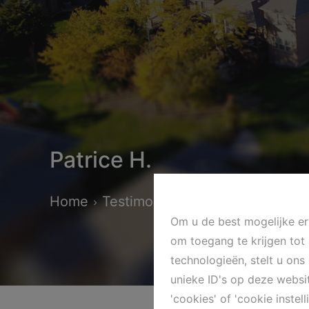
Patrice H.
Home
Testimonials
Patrice H.
Om u de best mogelijke erv
om toegang te krijgen tot
technologieën, stelt u on
unieke ID's op deze websi
'cookies' of 'cookie instell